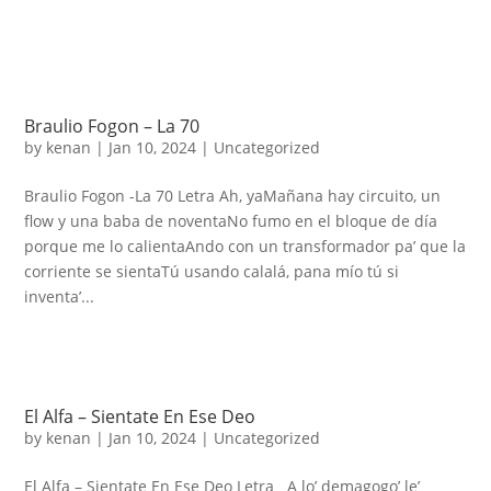
Braulio Fogon – La 70
by
kenan
|
Jan 10, 2024
|
Uncategorized
Braulio Fogon -La 70 Letra Ah, yaMañana hay circuito, un
flow y una baba de noventaNo fumo en el bloque de día
porque me lo calientaAndo con un transformador pa’ que la
corriente se sientaTú usando calalá, pana mío tú si
inventa’...
El Alfa – Sientate En Ese Deo
by
kenan
|
Jan 10, 2024
|
Uncategorized
El Alfa – Sientate En Ese Deo Letra A lo’ demagogo’ le’