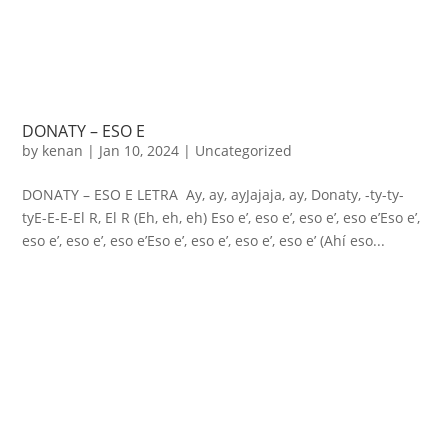
DONATY – ESO E
by
kenan
|
Jan 10, 2024
|
Uncategorized
DONATY – ESO E LETRA Ay, ay, ayJajaja, ay, Donaty, -ty-ty-
tyE-E-E-El R, El R (Eh, eh, eh) Eso e’, eso e’, eso e’, eso e’Eso e’,
eso e’, eso e’, eso e’Eso e’, eso e’, eso e’, eso e’ (Ahí eso...