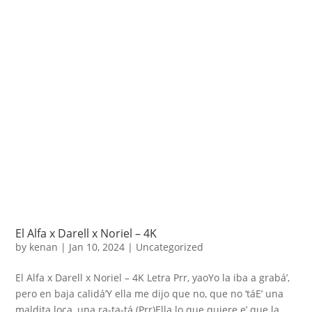
El Alfa x Darell x Noriel – 4K
by
kenan
|
Jan 10, 2024
|
Uncategorized
El Alfa x Darell x Noriel – 4K Letra Prr, yaoYo la iba a grabá’,
pero en baja calidá’Y ella me dijo que no, que no ‘táE’ una
maldita loca, una ra-ta-tá (Prr)Ella lo que quiere e’ que la