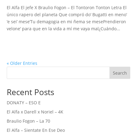
El Alfa El jefe X Braulio Fogon – El Tontoron Tonton Letra El
único rapero del planeta Que compró do’ Bugatti en meno’
‘e sei’ mese’Tu demagogia en mi ñema se mesePrendieron
velone’ para que en la vida a mí me vaya mal¿Cuándo...
« Older Entries
Search
Recent Posts
DONATY – ESO E
El Alfa x Darell x Noriel – 4K
Braulio Fogon – La 70
El Alfa – Sientate En Ese Deo